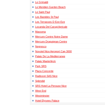
Le Grimaldi
Le Meridien Garden Beach
Le Saint Paul
Les Bastides St Paul
Les Terrasses D Eze-Eze
Locanda Del Carugi Apricale
Massena
Mercure Centre Notre Dame
Mercure Draguignan Centre
Negresco
Novotel Nice Aeroport Cap 3000
Palais De La Mediterranee
Palais Maeterlinck
Park SRS
Plaza Concorde
Radisson SAS Nice
Splendid
SRS Hotel La Perouse Nice
West End
Westminster
Ноtеl Elysees Palace