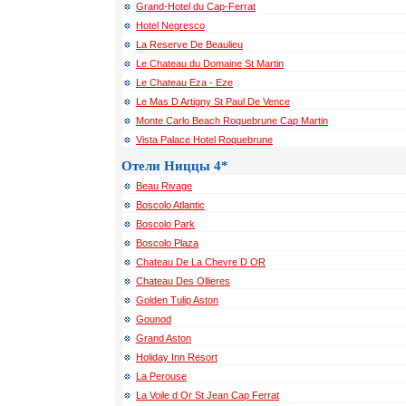
Grand-Hotel du Cap-Ferrat
Hotel Negresco
La Reserve De Beaulieu
Le Chateau du Domaine St Martin
Le Chateau Eza - Eze
Le Mas D Artigny St Paul De Vence
Monte Carlo Beach Roquebrune Cap Martin
Vista Palace Hotel Roquebrune
Отели Ниццы 4*
Beau Rivage
Boscolo Atlantic
Boscolo Park
Boscolo Plaza
Chateau De La Chevre D OR
Chateau Des Ollieres
Golden Tulip Aston
Gounod
Grand Aston
Holiday Inn Resort
La Perouse
La Voile d Or St Jean Cap Ferrat