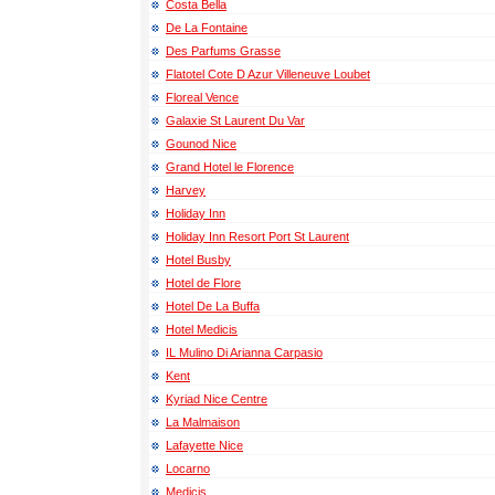
Costa Bella
De La Fontaine
Des Parfums Grasse
Flatotel Cote D Azur Villeneuve Loubet
Floreal Vence
Galaxie St Laurent Du Var
Gounod Nice
Grand Hotel le Florence
Harvey
Holiday Inn
Holiday Inn Resort Port St Laurent
Hotel Busby
Hotel de Flore
Hotel De La Buffa
Hotel Medicis
IL Mulino Di Arianna Carpasio
Kent
Kyriad Nice Centre
La Malmaison
Lafayette Nice
Locarno
Medicis