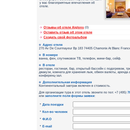
у вас благоприятные впечатления об
отеле.
Отзывы об отеле Aiglons
(0)
Оставить отзыв об этом отеле
Создать свой фотоальбом
Адрес отеля
270 Av De Courmayeur Bp 183 74405 Chamonix At Blanc Franc
В номере
ванна, фен, спутниковое ТВ, телефон, мини-бар, сейф.
В отеле
ресторан, гостиная, бар, открытый бассейн с подогревом, тр
джакузи, комната для хранения лыж, обмен валюты, аренда 
конференц-зал.
Дополнительная информация
Континентальный завтрак включен в стоимость.
Для организации тура в этот отель звоните по тел: +7 (495)
7
или
заполните поля формы заявки
:
*
Дата поездки
*
Кол-во человек
*
Ф.И.О
*
E-mail