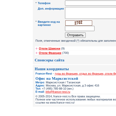
*
Телефон
Доп. информация
*
Введите код на
картинке
Поля, отмеченные звездочкой (*) обязательны для заполнен
Отели Шамони
(9)
Отели Франции
(700)
Спонсоры сайта
Наши координаты
France-Rest
-
туры во Францию, отдых во Франции, отели Ф
Офис на Марксистской
Метро
: Марксистская / Таганская
Адрес
: Москва, ул. Марксистская, д 3 офис 416
Тел
: +7 (495) 785-88-10 (мн.)
E-mail
:
info@france-rest.ru
© 2005-2014, france-rest.ru Все права защищены.
Полное или частичное использование любых материалов во
ссылке на www.france-rest.ru!