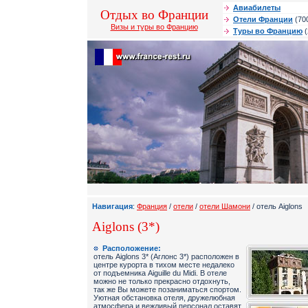
Авиабилеты
Отдых во Франции
Отели Франции
(70
Визы и туры во Францию
Туры во Францию
(
Навигация
:
Франция
/
отели
/
отели Шамони
/ отель Aiglons
Aiglons (3*)
Расположение:
отель Aiglons 3* (Аглонс 3*) расположен в
центре курорта в тихом месте недалеко
от подъемника Aiguille du Midi. В отеле
можно не только прекрасно отдохнуть,
так же Вы можете позаниматься спортом.
Уютная обстановка отеля, дружелюбная
атмосфера и вежливый персонал оставят