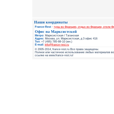
Наши координаты
France-Rest
-
туры во Францию, отдых во Франции, отели Ф
Офис на Марксистской
Метро
: Марксистская / Таганская
Адрес
: Москва, ул. Марксистская, д 3 офис 416
Тел
: +7 (495) 785-88-10 (мн.)
E-mail
:
info@france-rest.ru
© 2005-2014, france-rest.ru Все права защищены.
Полное или частичное использование любых материалов во
ссылке на www.france-rest.ru!