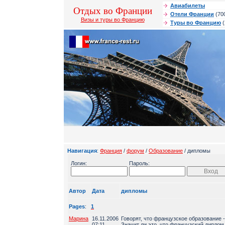
Авиабилеты
Отдых во Франции
Отели Франции
(70
Визы и туры во Францию
Туры во Францию
(
Навигация
:
Франция
/
форум
/
Образование
/ дипломы
Логин:
Пароль:
Автор
Дата
дипломы
Pages
:
1
Марина
16.11.2006
Говорят, что французское образование 
07:11
Значит ли это, что французский диплом